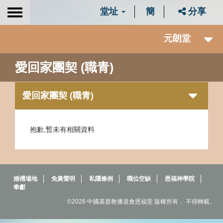
堂址
簡
分享
Toggle
navigation
元朗堂
愛回家團契 (職青)
愛回家團契 (職青)
抱歉,暫未有相關資料
婚禮場地
免責聲明
私隱條例
職位空缺
恩福神學院
奉獻
©2026 中國基督教播道會恩福堂 版權所有， 不得轉載。