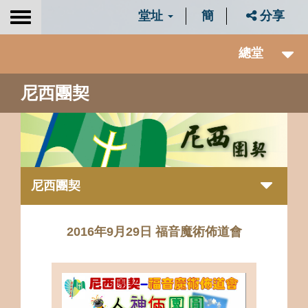
堂址
簡
分享
Toggle
navigation
總堂
尼西團契
尼西團契
2016年9月29日 福音魔術佈道會