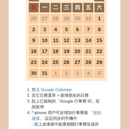
日
一
二
三
四
五
六
26
27
28
29
30
31
1
2
3
4
5
6
7
8
9
10
11
12
13
14
15
16
17
18
19
20
21
22
23
24
25
26
27
28
29
30
31
1
2
3
4
5
登入
Google Calendar
其它日曆選單 > 新增朋友的日曆
貼上已複制的「Google 行事曆 ID」並
按新增
* iphone 用戶可於增加行事曆後 「
按此
連接
」 設定同步到手機中
- 於上述連接中剔選相關行事曆並儲存