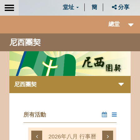
堂址
簡
分享
Toggle
navigation
總堂
尼西團契
尼西團契
所有活動
2026年八月 行事曆