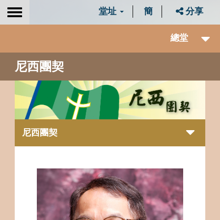
堂址
簡
分享
Toggle
navigation
總堂
尼西團契
尼西團契