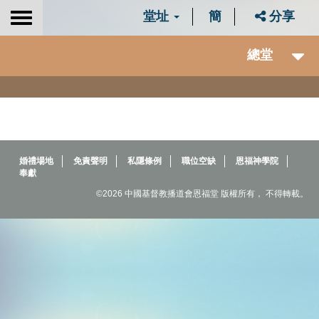
堂址
簡
分享
Toggle
navigation
總堂
婚禮場地
免責聲明
私隱條例
職位空缺
恩福神學院
奉獻
©2026 中國基督教播道會恩福堂 版權所有， 不得轉載。