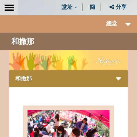
堂址
簡
分享
Toggle
navigation
總堂
和撒那
和撒那