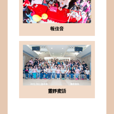
報佳音
靈靜蜜語