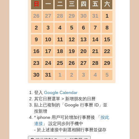
日
一
二
三
四
五
六
26
27
28
29
30
31
1
2
3
4
5
6
7
8
9
10
11
12
13
14
15
16
17
18
19
20
21
22
23
24
25
26
27
28
29
30
31
1
2
3
4
5
登入
Google Calendar
其它日曆選單 > 新增朋友的日曆
貼上已複制的「Google 行事曆 ID」並
按新增
* iphone 用戶可於增加行事曆後 「
按此
連接
」 設定同步到手機中
- 於上述連接中剔選相關行事曆並儲存