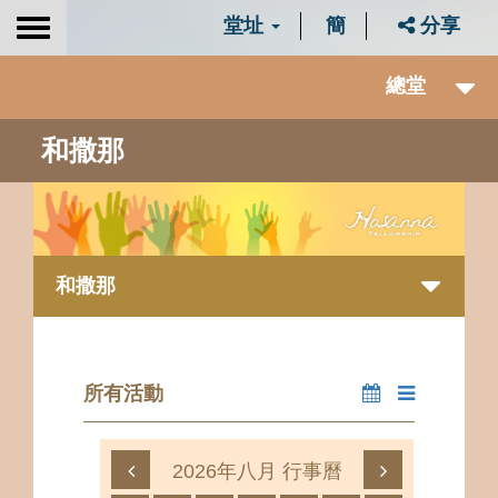
堂址
簡
分享
Toggle
navigation
總堂
和撒那
和撒那
所有活動
2026年八月 行事曆