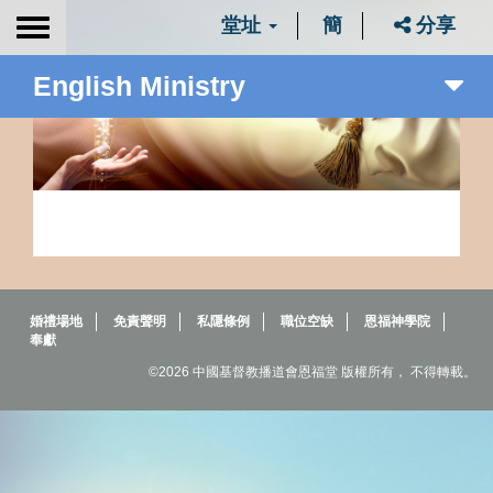
堂址
簡
分享
Toggle
navigation
English Ministry
婚禮場地
免責聲明
私隱條例
職位空缺
恩福神學院
奉獻
©2026 中國基督教播道會恩福堂 版權所有， 不得轉載。