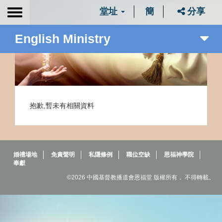
堂址
簡
分享
Toggle
navigation
English Ministry
抱歉,暫未有相關資料
婚禮場地
免責聲明
私隱條例
職位空缺
恩福神學院
奉獻
©2026 中國基督教播道會恩福堂 版權所有， 不得轉載。