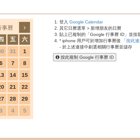
登入
Google Calendar
行事曆
其它日曆選單 > 新增朋友的日曆
貼上已複制的「Google 行事曆 ID」並按
四
五
六
* iphone 用戶可於增加行事曆後 「
按此連
- 於上述連接中剔選相關行事曆並儲存
30
31
1
按此複制 Google 行事曆 ID
6
7
8
13
14
15
20
21
22
27
28
29
3
4
5