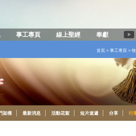
訊
事工專頁
線上聖經
奉獻
首頁
事工專頁
牧
門架構
最新消息
活動花絮
短片速遞
分享
行