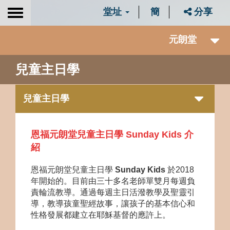
堂址
簡
分享
Toggle
navigation
元朗堂
兒童主日學
兒童主日學
恩福元朗堂兒童主日學 Sunday Kids 介
紹
恩福元朗堂兒童主日學
Sunday Kids
於
2018
年開始的。目前由三十多名老師單雙月每週負
責輪流教導。通過每週主日活潑教學及聖靈引
導，教導孩童聖經故事，讓孩子的基本信心和
性格發展都建立在耶穌基督的應許上。