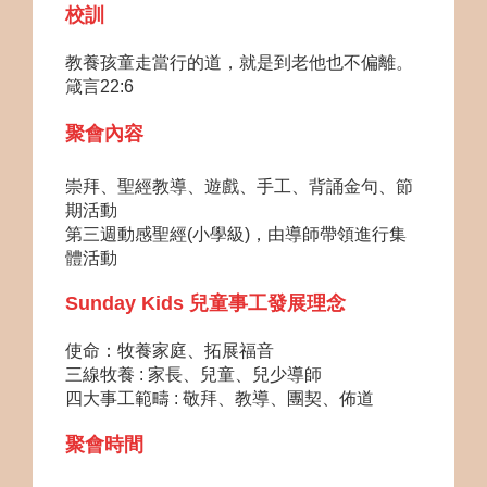
校訓
教養孩童走當行的道，就是到老他也不偏離。
箴言22:6
聚會內容
崇拜
、聖經教導
、
遊戲、手工、背誦金句、節
期活動
第三週動感聖經(小學級)，由導師帶領進行集
體活動
Sunday Kids 兒童事工發展理念
使命：牧養家庭、拓展福音
三線牧養 : 家長
、兒童、
兒少導師
四大事工範疇 :
敬拜、教導
、
團契、佈道
聚會時間