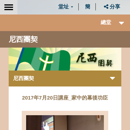
堂址
簡
分享
Toggle
navigation
總堂
尼西團契
尼西團契
2017年7月20日講座_家中的幕後功臣