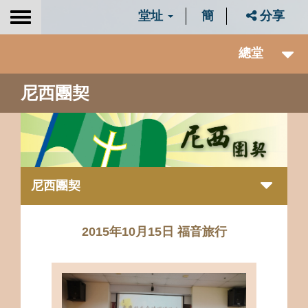
堂址
簡
分享
Toggle
navigation
總堂
尼西團契
尼西團契
2015年10月15日 福音旅行