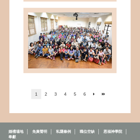
1
2
3
4
5
6
婚禮場地
免責聲明
私隱條例
職位空缺
恩福神學院
奉獻