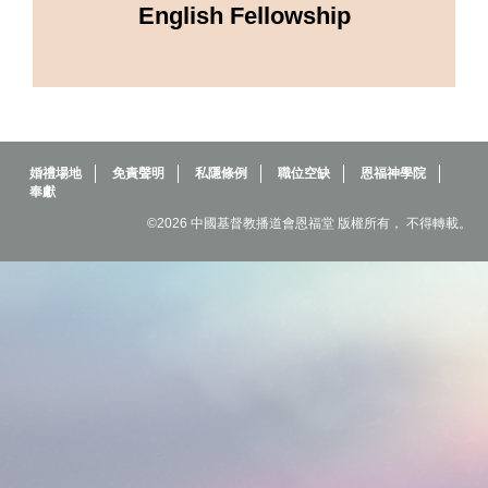
English Fellowship
婚禮場地
免責聲明
私隱條例
職位空缺
恩福神學院
奉獻
©2026 中國基督教播道會恩福堂 版權所有， 不得轉載。