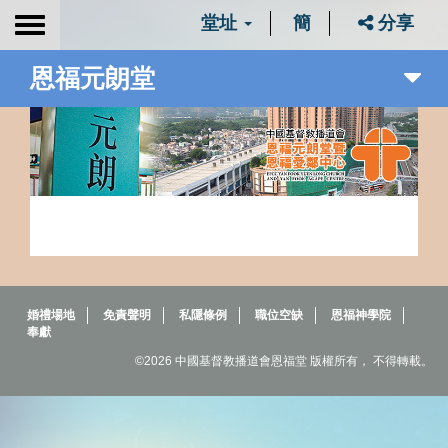
堂址
簡
分享
Toggle
navigation
恩福元朗堂
婚禮場地
免責聲明
私隱條例
職位空缺
恩福神學院
奉獻
©2026 中國基督教播道會恩福堂 版權所有， 不得轉載。