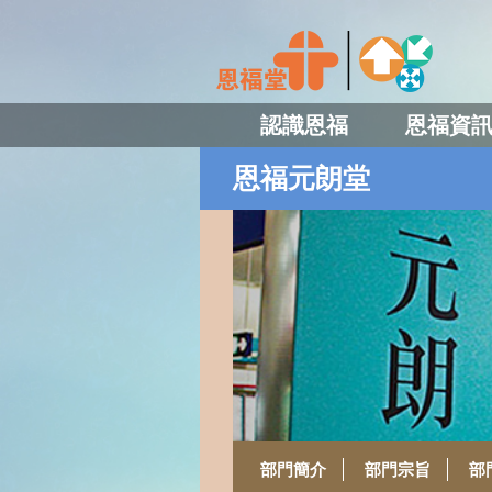
認識恩福
恩福資
恩福元朗堂
部門簡介
部門宗旨
部