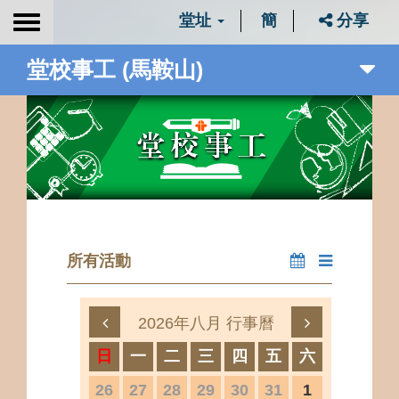
堂址
簡
分享
Toggle
navigation
堂校事工 (馬鞍山)
所有活動
2026年八月 行事曆
日
一
二
三
四
五
六
26
27
28
29
30
31
1