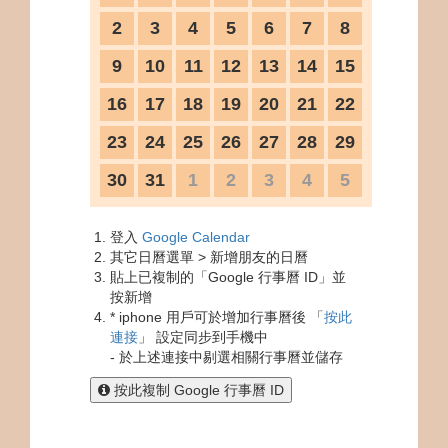
2
3
4
5
6
7
8
9
10
11
12
13
14
15
16
17
18
19
20
21
22
23
24
25
26
27
28
29
30
31
1
2
3
4
5
登入
Google Calendar
其它日曆選單 > 新增朋友的日曆
貼上已複制的「Google 行事曆 ID」並
按新增
* iphone 用戶可於增加行事曆後 「
按此
連接
」 設定同步到手機中
- 於上述連接中剔選相關行事曆並儲存
按此複制 Google 行事曆 ID