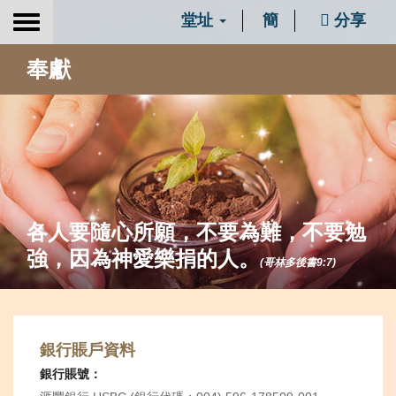
堂址
簡
分享
Toggle
navigation
奉獻
各人要隨心所願，不要為難，不要勉
強，因為神愛樂捐的人。
(哥林多後書
9:7)
銀行賬戶資料
銀行賬號：