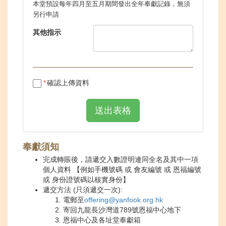
本堂預設每年四月至五月期間發出全年奉獻記錄，無須
另行申請
其他指示
確認上傳資料
送出表格
奉獻須知
完成轉賬後，請遞交入數證明連同全名及其中一項
個人資料 【例如手機號碼 或 會友編號 或 恩福編號
或 身份證號碼以核實身份】
遞交方法 (只須遞交一次):
電郵至
offering@yanfook.org.hk
寄回九龍長沙灣道789號恩福中心地下
恩福中心及各址堂奉獻箱