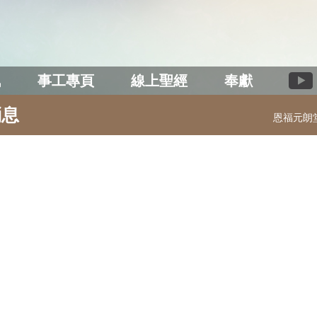
訊
事工專頁
線上聖經
奉獻
消息
恩福元朗