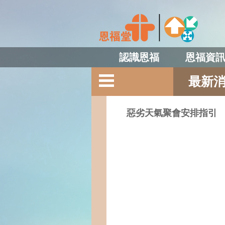
認識恩福
恩福資
最新
惡劣天氣聚會安排指引