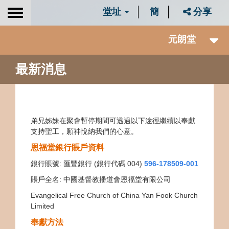
堂址
簡
分享
Toggle
navigation
元朗堂
最新消息
弟兄姊妹在聚會暫停期間可透過以下途徑繼續以奉獻
支持聖工，願神悅納我們的心意。
恩福堂銀行賬戶資料
銀行賬號
:
匯豐銀行
(
銀行代碼
004)
596-178509-001
賬戶全名: 中國基督教播道會恩福堂有限公司
Evangelical Free Church of China Yan Fook Church
Limited
奉獻方法