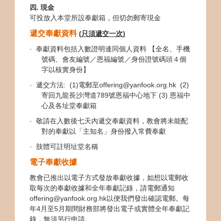
四
.
現金
可投放入本堂所設奉獻箱，但切勿郵寄現金
遞交奉獻資料
(
只須遞交一次
)
· 奉獻資料包括入數證明連同個人資料 【全名、手機
號碼、會友編號／恩福編號／身份證號碼頭４個
字以核實身份】
· 遞交方法: (1)電郵至offering@yanfook.org.hk (2)
寄回九龍長沙灣道789號恩福中心地下
(3)
恩福中
心及各址堂奉獻箱
· 敬請在入數後七天內遞交奉獻資料，教會將未能配
對的奉獻以「主知名」身份撥入常費奉獻
· 肢體可註明址堂名稱
電子奉獻收據
教會已推出以電子方式發放奉獻收據，如想以電郵收
取每次的奉獻收據和全年奉獻記錄，請電郵通知
offering@yanfook.org.hk以便我們發出確認電郵。每
年4月至5月期間財務部將發出電子或實體全年奉獻記
錄，無須另行申請。