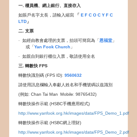
一
.
櫃員機、
網上銀行、直接存入
如賬戶名字太長，請輸入縮寫
「
E F C O C Y F C
LTD
」
二
.
支票
· 如經由教會處理的支票，抬頭可簡寫為「
恩福堂
」
或「
Yan Fook Church
」
· 如親自到銀行櫃位入票，敬請使用全名
三
.
轉數快
FPS
轉數快識別碼
(FPS ID):
9560632
請使用訊息欄輸入奉獻人姓名和手機號碼以兹識別
(例如
: Chan Tai Man Mobile: 98765432)
轉數快操作示範 (HSBC手機應用程式)
http://www.yanfook.org.hk/images/data/FPS_Demo_1.pdf
轉數快操作示範
(HSBC
網上理財
)
http://www.yanfook.org.hk/images/data/FPS_Demo_2.pdf