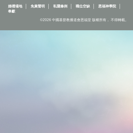
婚禮場地
免責聲明
私隱條例
職位空缺
恩福神學院
奉獻
©2026 中國基督教播道會恩福堂 版權所有， 不得轉載。