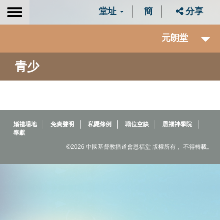
堂址
簡
分享
Toggle
navigation
元朗堂
青少
婚禮場地
免責聲明
私隱條例
職位空缺
恩福神學院
奉獻
©2026 中國基督教播道會恩福堂 版權所有， 不得轉載。