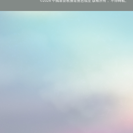
©2026 中國基督教播道會恩福堂 版權所有， 不得轉載。