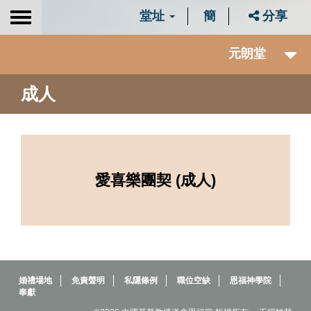
堂址
簡
分享
Toggle
navigation
元朗堂
成人
愛喜樂團契 (成人)
婚禮場地
免責聲明
私隱條例
職位空缺
恩福神學院
奉獻