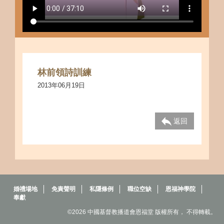
林前領詩訓練
2013年06月19日
返回
婚禮場地
免責聲明
私隱條例
職位空缺
恩福神學院
奉獻
©2026 中國基督教播道會恩福堂 版權所有， 不得轉載。