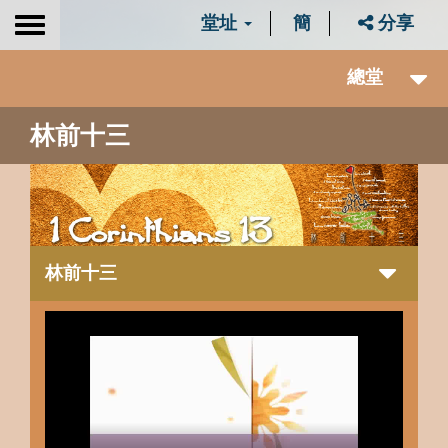
堂址
簡
分享
Toggle
navigation
總堂
林前十三
林前十三