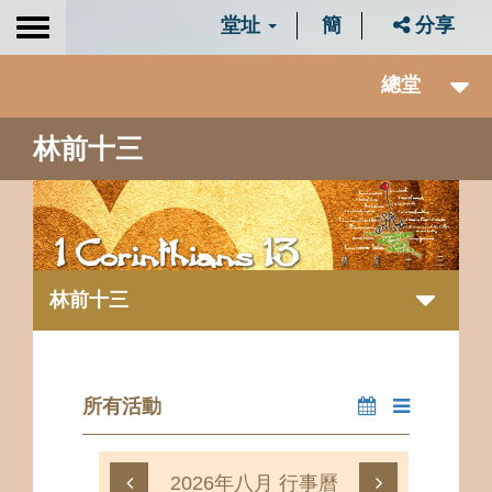
堂址
簡
分享
Toggle
navigation
總堂
林前十三
林前十三
所有活動
2026年八月 行事曆