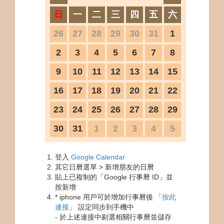
日
一
二
三
四
五
六
26
27
28
29
30
31
1
2
3
4
5
6
7
8
9
10
11
12
13
14
15
16
17
18
19
20
21
22
23
24
25
26
27
28
29
30
31
1
2
3
4
5
登入
Google Calendar
其它日曆選單 > 新增朋友的日曆
貼上已複制的「Google 行事曆 ID」並
按新增
* iphone 用戶可於增加行事曆後 「
按此
連接
」 設定同步到手機中
- 於上述連接中剔選相關行事曆並儲存