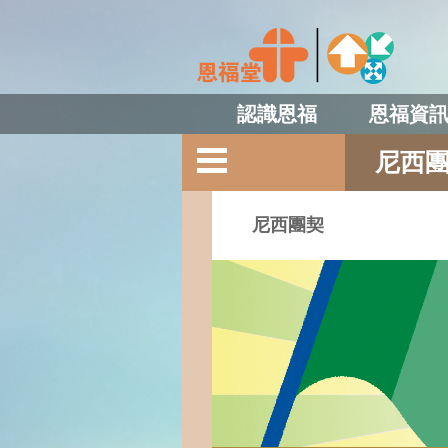
認識恩福
恩福資
尼西
尼西團契