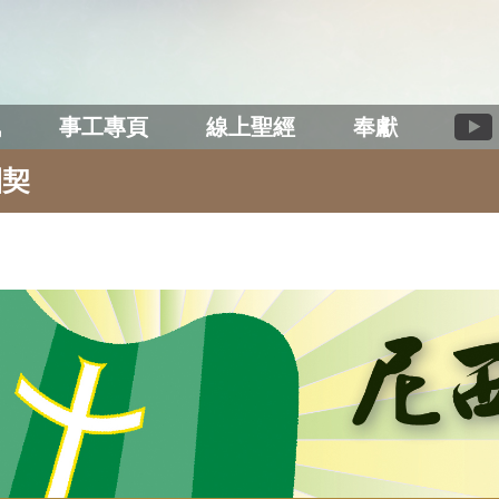
訊
事工專頁
線上聖經
奉獻
團契