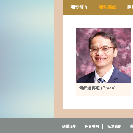
團契簡介
團契導師
最
傅錦達傳道 (Bryan)
婚禮場地
免責聲明
私隱條例