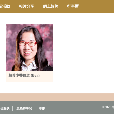
新活動
相片分享
網上短片
行事曆
顏黃少香傳道 (Eva)
©202
職位空缺
恩福神學院
奉獻