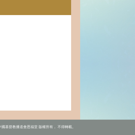
6 中國基督教播道會恩福堂 版權所有， 不得轉載。