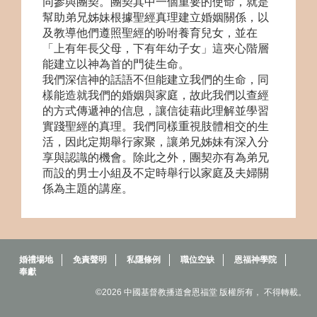
同參與團契
。團契其中一個重要的使命，就是
幫助弟兄姊妹根據聖經真理建立婚姻關係，以
及教導他們遵照聖經的吩咐養育兒女，並在
「上有年長父母，下有年幼子女」這夾心階層
能建立以神為首的門徒生命。
我們深信神的話語不但能建立我們的生命，同
樣能造就我們的婚姻與家庭，故此我們以查經
的方式傳遞神的信息，讓信徒藉此理解並學習
實踐聖經的真理。我們同樣重視肢體相交的生
活，因此定期舉行家聚，讓弟兄姊妹有深入分
享與認識的機會。除此之外，團契亦有為弟兄
而設的男士小組
及不定時舉行以家庭及夫婦關
係為主題的講座。
婚禮場地
免責聲明
私隱條例
職位空缺
恩福神學院
奉獻
©2026 中國基督教播道會恩福堂 版權所有， 不得轉載。