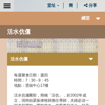
堂址
簡
分享
Toggle
navigation
總堂
活水伉儷
活水伉儷
每週聚會日期：週四
時間：7：30 - 9：45
地點：恩福中心
17
樓
活水伉儷團契，簡稱「活伉」，於2002年成
立
，現時由梁振偉牧師擔任導師，
夫婦必須一