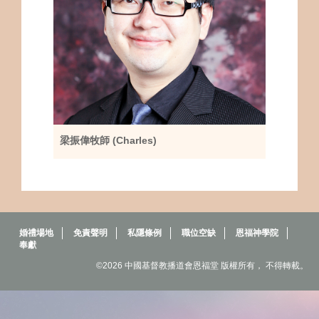
梁振偉牧師 (Charles)
婚禮場地
免責聲明
私隱條例
職位空缺
恩福神學院
奉獻
©2026 中國基督教播道會恩福堂 版權所有， 不得轉載。