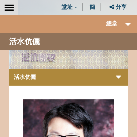
堂址
簡
分享
Toggle
navigation
總堂
活水伉儷
活水伉儷