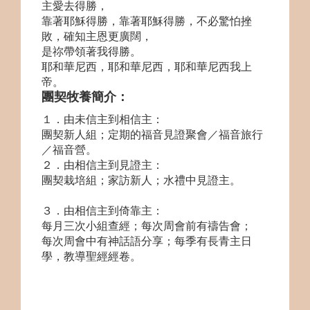
主愛去得勝，
靠著耶穌得勝，靠著耶穌得勝，不必驚怕挫
敗，確知主恩更廣闊，
是祢帶領著我得勝。
耶和華尼西，耶和華尼西，耶和華尼西我上
帝。
團契牧養簡介：
１．由未信主到相信主：
團契新人組；定期的福音見證聚會／福音旅行
／福音營。
２．由相信主到見證主：
團契栽培組；家訪新人；水禮中見證主。
３．由相信主到倚靠主：
每月三次小組查經；每次周會前有禱告會；
每次周會中有神話語分享；每季有長青主日
學，教導聖經經卷。