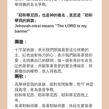
華得勝的名去爭戰。
「耶和華尼西」也是神的複名，意思是「耶和
華我的旌旗」
Jehovah-nissi means “The LORD is my
banner”
團徽：
十字架旌旗，表示我們跟隨基督這位得勝的
主。紅色放射熱力的心，表示我們願靠基督的
愛，去得勝自己的輭弱，做一個有美好生命見
証的基督徒；亦願靠著基督的愛去傳福音，得
勝撒但的權勢，使人得救恩。
團歌：
高舉神是我的旌旗，面對世間衝擊，堅守 神是
我真理，來為基督爭戰。
耶和華尼西，耶和華尼西，耶和華尼西我上
帝。
靠著耶穌得勝，靠著耶穌得勝，終此生要靠著