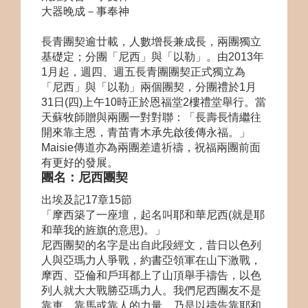
大器晚成－事奉神
長青團契逾廿載，人數增長兼成長，兩團獨立
基礎定；分團「尼西」與「以勒」。由2013年
1月起，週四、週五長青團團契正式獨立為
「尼西」與「以勒」兩個團契，分團禮於1月
31日(四)上午10時正於恩福堂2樓禮堂舉行。當
天蘇牧師贈與兩團一對對聯：「長壽長情繼往
開來靠主恩，青苗青木承先啟後傳永福。」
Maisie傳道亦為兩團差遣祈禱，祝福兩團前面
有更好的發展。
團名：尼西團契
出埃及記17章15節
「摩西築了一座壇，起名叫耶和華尼西(就是耶
和華我的旌旗的意思)。」
尼西團契的名字是出自此段經文，昔日以色列
人與亞瑪力人爭戰，約書亞領軍在山下激戰，
摩西、亞倫和戶珥都上了山頂舉手禱告，以色
列人就大大戰勝亞瑪力人。我們尼西團友不是
靠車、靠馬或靠人的力量，乃是以禱告靠耶和