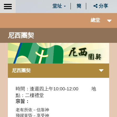
堂址
簡
分享
Toggle
navigation
總堂
尼西團契
尼西團契
時間：逢週四上午10:00-12:00 地
點：
二樓禮
堂
宗旨：
老有所依－信靠神
飛躍黃昏－享受神