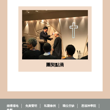
團契點滴
婚禮場地
免責聲明
私隱條例
職位空缺
恩福神學院