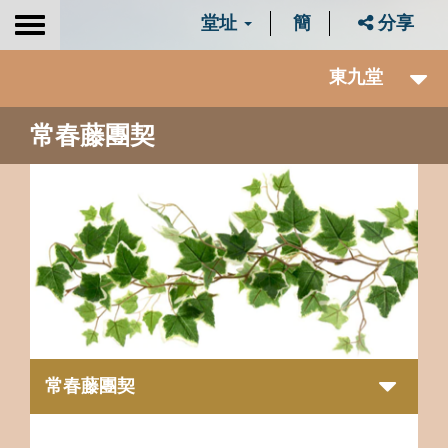
堂址
簡
分享
Toggle
navigation
東九堂
常春藤團契
常春藤團契