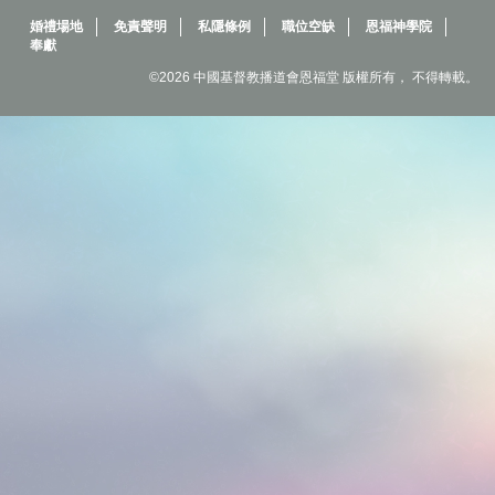
婚禮場地
免責聲明
私隱條例
職位空缺
恩福神學院
奉獻
©2026 中國基督教播道會恩福堂 版權所有， 不得轉載。