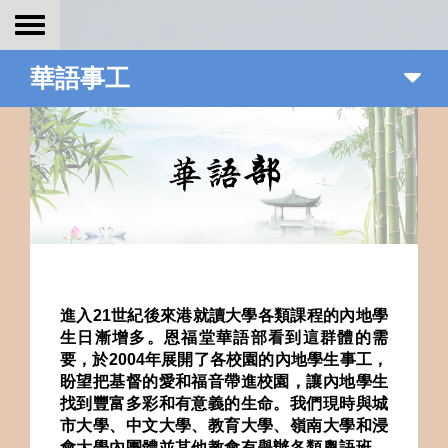
Toggle
navigation
華語事工
進入
21
世紀後來港就讀大學各類課程的內地學
生日漸增多。恩福堂華語部看到這群體的需
要，於
2004
年展開了各校園的內地學生事工，
盼望把基督的愛和福音帶進校園，讓內地學生
找到豐富多彩和有意義的生命。我們現時與城
市大學、中文大學、教育大學、嶺南大學和浸
會大學內團體並其他教會有舉辦各類粵語班、