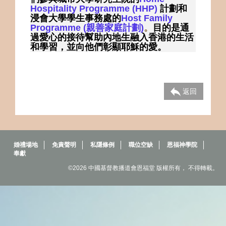
Hospitality Programme (HHP)
計劃和
浸會大學學生事務處的
Host Family
Programme (
親善家庭計劃
)
。
目的是通
過愛心的接待幫助內地生融入香港的生活
和學習，並向他們彰顯耶穌的愛。
返回
婚禮場地
免責聲明
私隱條例
職位空缺
恩福神學院
奉獻
©2026 中國基督教播道會恩福堂 版權所有， 不得轉載。