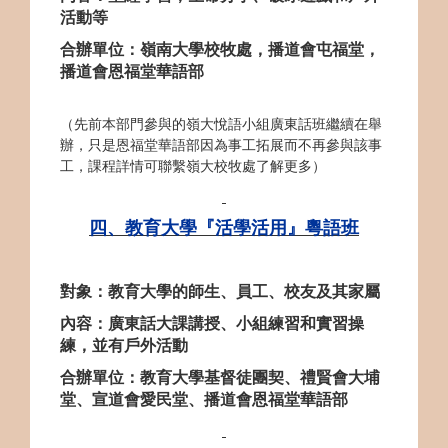
活動等
合辦單位：嶺南大學校牧處，播道會屯福堂，
播道會恩福堂華語部
（先前本部門參與的嶺大悅語小組廣東話班繼續在舉
辦，只是恩福堂華語部因為事工拓展而不再參與該事
工，課程詳情可聯繫嶺大校牧處了解更多）
四、教育大學『活學活用』粵語班
對象：教育大學的師生、員工、校友及其家屬
內容：廣東話大課講授、小組
練習
和實習操
練，並有戶外活動
合辦單位：教育大學基督徒團契、禮賢會大埔
堂、宣道會愛民堂、播道會恩福堂華語部