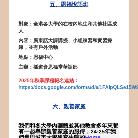
五、恩福悅語班
對象：全港各大學的在校內地生和其他社區成
人
內容：廣東話大課講授、小組
練習
和實習操
練，並有戶外活動
地點：恩福中心
主辦：播道會恩福堂華語部
2025年秋季課程報名連結
：
https://docs.google.com/forms/d/e/1FAIpQLSe
六、親善家庭
我們和各大學內團體並其他教會多年來都
有一起舉辦親善家庭的服侍，
24-25
年我
們參與城市大學研究生院的
Home