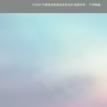
©2026 中國基督教播道會恩福堂 版權所有， 不得轉載。