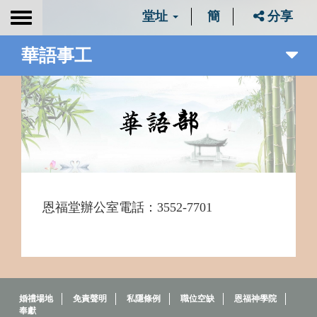
堂址
簡
分享
Toggle
navigation
華語事工
恩福堂辦公室電話：3552-7701
婚禮場地
免責聲明
私隱條例
職位空缺
恩福神學院
奉獻