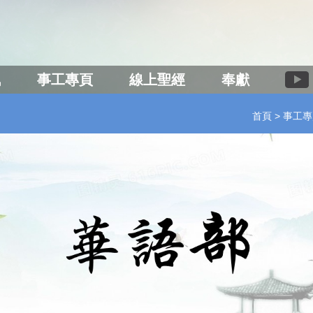
訊
事工專頁
線上聖經
奉獻
首頁
事工專