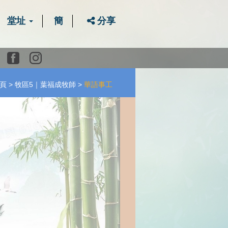
堂址
簡
分享
Youtube
Facebook
instagram
頁
牧區5｜葉福成牧師
華語事工