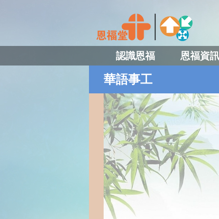
認識恩福
恩福資
華語事工