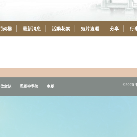
門架構
最新消息
活動花絮
短片速遞
分享
行
©202
職位空缺
恩福神學院
奉獻