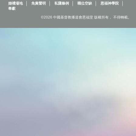
婚禮場地
免責聲明
私隱條例
職位空缺
恩福神學院
奉獻
©2026 中國基督教播道會恩福堂 版權所有， 不得轉載。