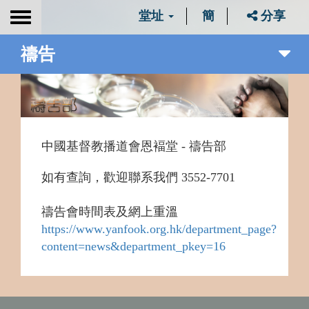
堂址
簡
分享
Toggle
navigation
禱告
中國基督教播道會恩褔堂 -
禱告
部
如有查詢
，歡迎聯
系我們
3552-7701
禱告會時間表及網上重溫
https://www.yanfook.org.hk/department_page?
content=news&department_pkey=16