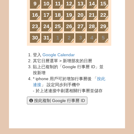
9
10
11
12
13
14
15
16
17
18
19
20
21
22
23
24
25
26
27
28
29
30
31
1
2
3
4
5
登入
Google Calendar
其它日曆選單 > 新增朋友的日曆
貼上已複制的「Google 行事曆 ID」並
按新增
* iphone 用戶可於增加行事曆後 「
按此
連接
」 設定同步到手機中
- 於上述連接中剔選相關行事曆並儲存
按此複制 Google 行事曆 ID