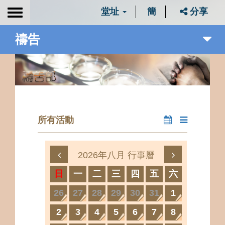
堂址
簡
分享
Toggle
navigation
禱告
所有活動
2026年八月 行事曆
日
一
二
三
四
五
六
26
27
28
29
30
31
1
2
3
4
5
6
7
8