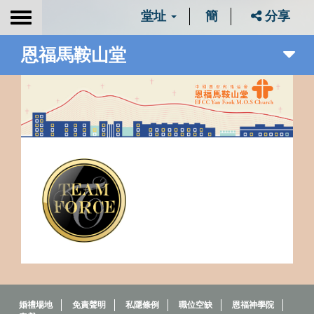
堂址
簡
分享
Toggle
navigation
恩福馬鞍山堂
婚禮場地
免責聲明
私隱條例
職位空缺
恩福神學院