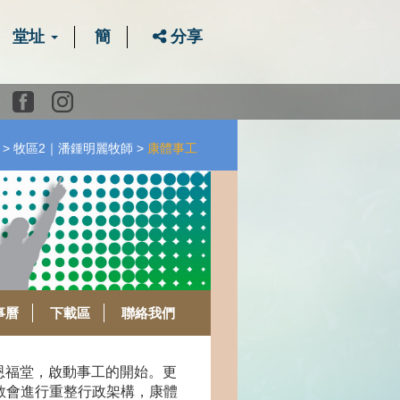
堂址
簡
分享
Youtube
Facebook
instagram
牧區2｜潘鍾明麗牧師
康體事工
事曆
下載區
聯絡我們
恩福堂，啟動事工的開始。更
初教會進行重整行政架構，康體