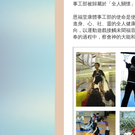
事工部被歸屬於「全人關懷
恩福堂康體事工部的使命是使用康體活動
進身、心、社、靈的全人健
向，以運動遊戲接觸未聞福音的
奉的過程中，察會神的大能和恩賜