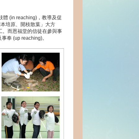
(in reaching)，教導及促
固本培原、開枝散葉」大方
教事工。而恩福堂的信徒在參與事
p reaching)。