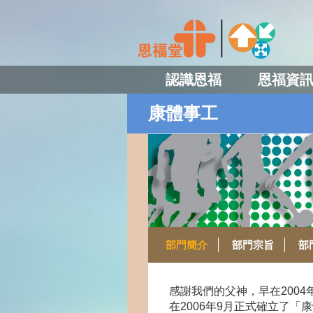
認識恩福
恩福資
康體事工
部門簡介
部門宗旨
部
感謝我們的父神，早在200
在2006年9月正式確立了「