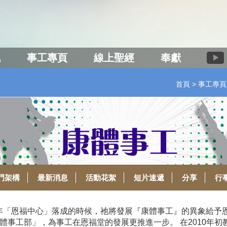
訊
事工專頁
線上聖經
奉獻
首頁
事工專頁
門架構
最新消息
活動花絮
短片速遞
分享
行
4年「恩福中心」落成的時候，祂將發展『康體事工』的異象給予
康體事工部」，為事工在恩福堂的發展更推進一步。 在2010年