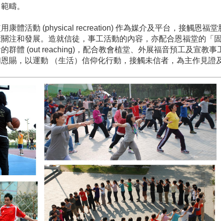
」範疇。
 (physical recreation) 作為媒介及平台，接觸恩福堂肢體 
康關注和發展。造就信徒，事工活動的內容，亦配合恩福堂的「
群體 (out reaching)，配合教會植堂、外展福音預工及宣
，以運動 （生活）信仰化行動，接觸未信者，為主作見證及事奉 (u