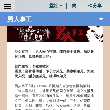
堂址
簡
分享
Toggle
navigation
男人事工
使命宣言：
「男人同心守望、隨時舉手禱告、預防勝
於治療、見證基督大能」
部門主管：李敏聰牧師
委員：
邵育暘傳道、卞子方弟兄、蔡康明弟兄、郭家
民弟兄、謝永謙弟兄、楊澤峰弟兄
男人事工部於2009年3月開始在全教會各團契策動
「但以理小組」，鼓勵弟兄們同心守望，建立支援及
禱告網絡。直至2012年9月為止，總共有25個團契成
立了「但以理小組」，分別是一成、二創、信望愛、
長青、六創、鶼鰈、活伉、牧愛伉儷、活愛、伉儷、