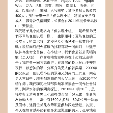
雅歌、迦南伉儷、林前十三、Agape Tues、Agape
Wed、活A、活B、四查、四牧、提摩太、五牧、五
成、以馬內利、果園、六牧團契，當中參加人數超過
400人，預計未來一年「但以理小組」將發展至所有
成人、職青及伉儷團契，並將會在2011年開發至馬鞍
山「安福堂」。
我們將弟兄小組定名為「但以理小組」，是希望弟兄
們不單能像但以理一樣，一生順服神；更能像他的三
位友人：哈拿尼雅、米沙利及亞撒利雅一樣並肩作
戰；縱然面對烈火窰般的挑戰都能一同面對，並堅守
以神為生命之首位。在小組中，我們會肩並肩高唱詩
歌《走天徑》，亦會在禱告室中跪在十架前流淚禱
告；我們曾一同向高處行，在漆黑的晚上於山中安靜
夜行，默想神的話，分享身為男人的苦與樂。2009年
的父親節，但以理小組的眾弟兄與男同工們更一同在
男人主日中，讚美創造我們的天父上帝；而2010年的
端午節，我們聯同社關部與無家者協會一同作社會關
懷，到深水涉的板間房探訪。2010年10月20日，恩
福堂與全港教會男士小組聯盟合辦「好兄弟！生命戰
友啟動大會」，當中有1600人參加，30多位男士決志
及回轉，過百位弟兄表示願意參加跟進活動。其實，
今天在教會以外仍有很多未認識主的男人，孤單地在