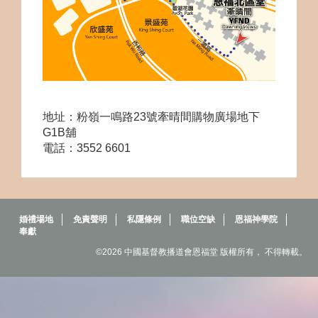
地址：
粉嶺一鳴路23號牽晴間購物廣場地下
G1B舖
電話：
3552 6601
婚禮場地
免責聲明
私隱條例
職位空缺
恩福神學院
奉獻
©2026 中國基督教播道會恩福堂 版權所有， 不得轉載。