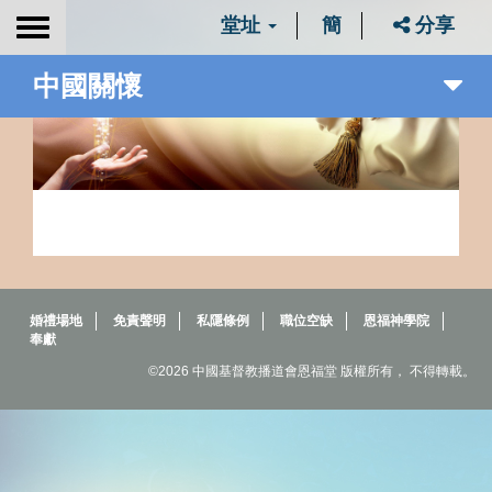
堂址
簡
分享
Toggle
navigation
中國關懷
婚禮場地
免責聲明
私隱條例
職位空缺
恩福神學院
奉獻
©2026 中國基督教播道會恩福堂 版權所有， 不得轉載。