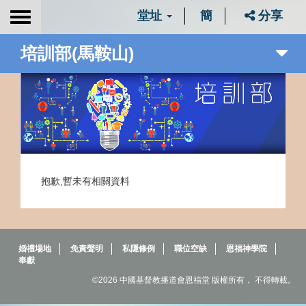
堂址
簡
分享
Toggle
navigation
培訓部(馬鞍山)
抱歉,暫未有相關資料
婚禮場地
免責聲明
私隱條例
職位空缺
恩福神學院
奉獻
©2026 中國基督教播道會恩福堂 版權所有， 不得轉載。