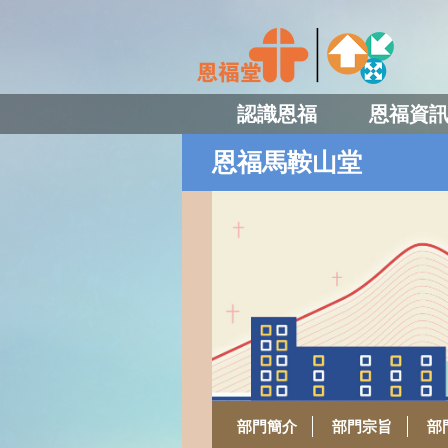
認識恩福
恩福資
恩福馬鞍山堂
部門簡介
部門宗旨
部