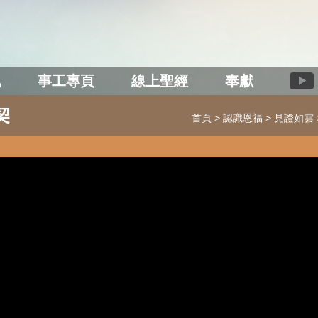
訊
事工專頁
線上聖經
奉獻
契
首頁
認識恩福
見證如雲