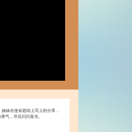
，姊妹在使命匙咭上写上的分享，
的香气，并且闪闪发光。