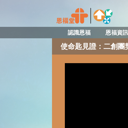
認識恩福
恩福資
使命匙見證：二創團