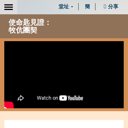
堂址
簡
分享
Toggle
navigation
使命匙見證：
牧伉團契