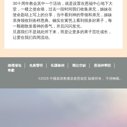
30十周年教会其中一个活动，就是设置在恩福中心地下大
堂，一楼之使命墙，过去一段时间我们收集弟兄，姊妹在
使命匙咭上写上的分享，当中看到神的带领和弟兄，姊妹
亲身领收到各样恩典。确实在篱笆上看到很多好果子，每
一颗都散发着神的香气，并且闪闪发光。
旦愿我们不是就此停下来，而是让更多的果子茁壮成长，
让爱在我们四周流动。
婚禮場地
免責聲明
私隱條例
職位空缺
恩福神學院
奉獻
©2026 中國基督教播道會恩福堂 版權所有， 不得轉載。