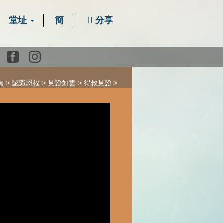
堂址
簡
分享
Youtube
Facebook
instagram
頁
認識恩福
見證如雲
得救見證