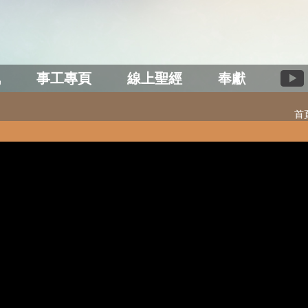
訊
事工專頁
線上聖經
奉獻
首