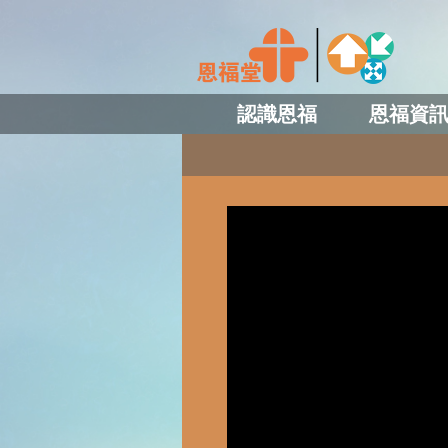
認識恩福
恩福資