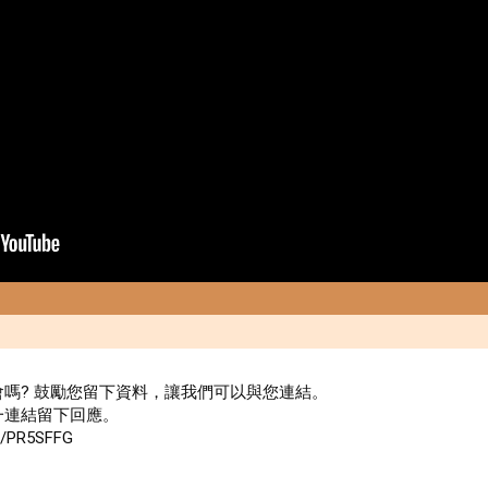
嗎? 鼓勵您留下資料，讓我們可以與您連結。 

連結留下回應。

r/PR5SFFG
