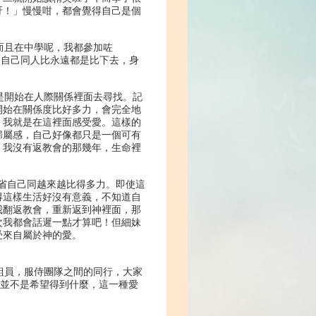
呀！」慢慢咁，都會覺得自己是個
而且在中學呢，我都參加咗
見到自己同人比永遠都是比下去，身
是開始在人際關係裡面去尋找。記
開始在關係度比好多力，會完全地
，我就是在這裡面感受愛。這樣的
歸屬感，自己好像都只是一個可有
。我沒有返教會的那幾年，生命裡
省自己同越來越比得多力。即使這
得這樣生活好沒有意義，不知道自
我翻返教會，重新返到神裡面，那
次我都會話遲一點才算吧！但細妹
受來自屬於神的愛。
組員，服侍團隊之間的同行，大家
，並不是希望得到什麼，這一種愛