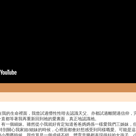
在我的生命裡面，我曾試過懵性性咁去認識天父、亦都試過離開過信仰，
一直都等著我再重新回到祂的愛裏面，真正地認識祂。
，有一個細妹。雖然從小我就好肯定知道爸爸媽媽係一樣愛我們三姊妹，
dy 特別關心我家姐/細妹的時候，心裡面都會好想感受到同樣嘅愛。可能是
讀小學嘅時候，我也算是一個成績不錯，體育音樂都表現很好的女孩子。