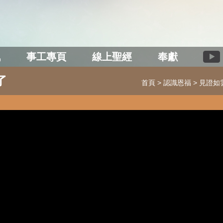
訊
事工專頁
線上聖經
奉獻
了
首頁
認識恩福
見證如