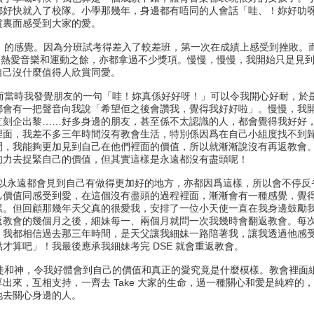
都好快就入了校隊。小學那幾年，身邊都有唔同的人會話「哇、！妳好叻
賞裏面感受到大家的愛。
」的感覺。因為分班試考得差入了較差班，第一次在成績上感受到挫敗。
，裡面的人熱愛音樂和運動之餘，亦都拿過不少獎項。慢慢，慢慢，我開始只是
自己沒什麼值得人欣賞同愛。
而當時我發覺朋友的一句「哇！妳真係好好呀！」可以令我開心好耐，於
都會有一把聲音向我說「希望佢之後會讚我，覺得我好好啦」。慢慢，我
立刻企出黎……好多身邊的朋友，甚至係不太認識的人，都會覺得我好好
裡面，我差不多三年時間沒有教會生活，特別係因爲在自己小組度找不到
間，我能夠更加見到自己在他們裡面的價值，所以就漸漸說沒有再返教會
的力去捉緊自己的價值，但其實這樣是永遠都沒有盡頭呢！
以永遠都會見到自己有做得更加好的地方，亦都因爲這樣，所以會不停反
己價值同感受到愛，在這個沒有盡頭的過程裡面，漸漸會有一種感覺，覺
累。但回顧那幾年天父真的很愛我，安排了一位小天使一直在我身邊鼓勵
返教會的幾個月之後，細妹每一、兩個月就問一次我幾時會翻返教會。每
，我都相信過去那三年時間，是天父讓我細妹一路陪著我，讓我透過他感
才算吧」！我最後應承我細妹考完 DSE 就會重返教會。
徒和神，令我好體會到自己的價值和真正的愛究竟是什麼模樣。教會裡面
出來，互相支持，一齊去 Take 大家的生命，過一種關心和愛是純粹的
地去關心身邊的人。