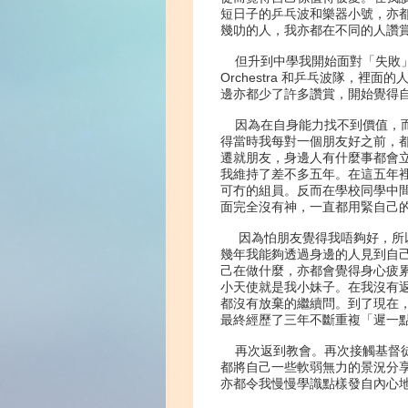
短日子的乒乓波和樂器小號，亦
幾叻的人，我亦都在不同的人讚
但升到中學我開始面對「失敗
Orchestra 和乒乓波隊
邊亦都少了許多讚賞，開始覺得
因為在自身能力找不到價值，
得當時我每對一個朋友好之前，
遷就朋友，身邊人有什麼事都會
我維持了差不多五年。在這五年
可冇的組員。反而在學校同學中
面完全沒有神，一直都用緊自己
因為怕朋友覺得我唔夠好，所
幾年我能夠透過身邊的人見到自
己在做什麼，亦都會覺得身心疲
小天使就是我小妹子。在我沒有
都沒有放棄的繼續問。到了現在
最終經歷了三年不斷重複「遲一點
再次返到教會。再次接觸基督
都將自己一些軟弱無力的景況分享
亦都令我慢慢學識點樣發自內心