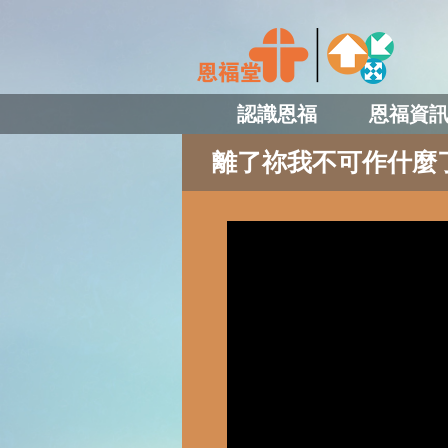
認識恩福
恩福資
離了祢我不可作什麼