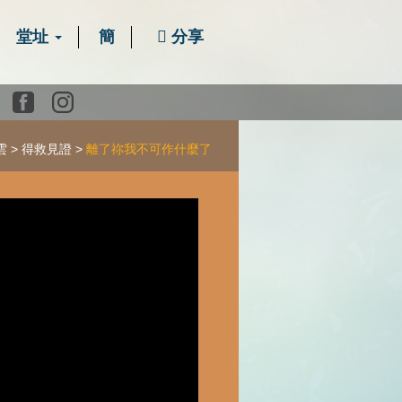
堂址
簡
分享
Youtube
Facebook
instagram
雲
得救見證
離了祢我不可作什麼了