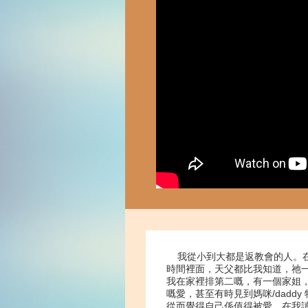
我從小到大都是返教會的人。
時間裡面，天父都比我知道，祂
我在家裡排第二嘅，有一個家姐
嘅愛，甚至有時見到媽咪/dad
從而覺得自己係值得被愛。在我