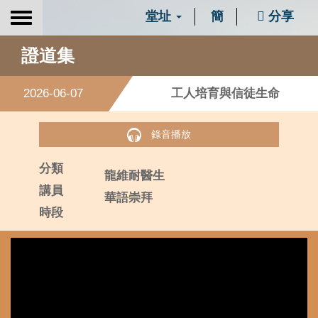
堂址
簡
分享
Toggle
navigation
證道集
2026-06-07
工人培育與信徒生命
錄音播放
分類
龍維耐醫生
講員
華語崇拜
時段