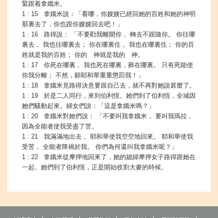
緊跟着拿娥米。
1 : 15 拿娥米說：「看哪，你嫂嫂已經回她的百姓和她的神明
那裏去了，你也跟你嫂嫂回去吧！」
1 : 16 路得說： 「不要勸我離開你， 轉去不跟隨你。 你往哪
裏去， 我也往哪裏去； 你在哪裏住， 我也在哪裏住； 你的百
姓就是我的百姓； 你的 神就是我的 神。
1 : 17 你死在哪裏， 我也死在哪裏，葬在哪裏。 只有死能使
你我分離； 不然，願耶和華重重懲罰我！」
1 : 18 拿娥米見路得決意要跟自己去，就不再對她說甚麼了。
1 : 19 於是二人同行，來到伯利恆。她們到了伯利恆，全城因
她們騷動起來。婦女們說：「這是拿娥米嗎？」
1 : 20 拿娥米對她們說： 「不要叫我拿娥米， 要叫我瑪拉，
因為全能者使我受盡了苦。
1 : 21 我滿滿地出去， 耶和華使我空空地回來。 耶和華使我
受苦， 全能者降禍於我。 你們為何還叫我拿娥米呢？」
1 : 22 拿娥米從摩押地回來了，她的媳婦摩押女子路得跟她在
一起。她們到了伯利恆，正是開始收割大麥的時候。