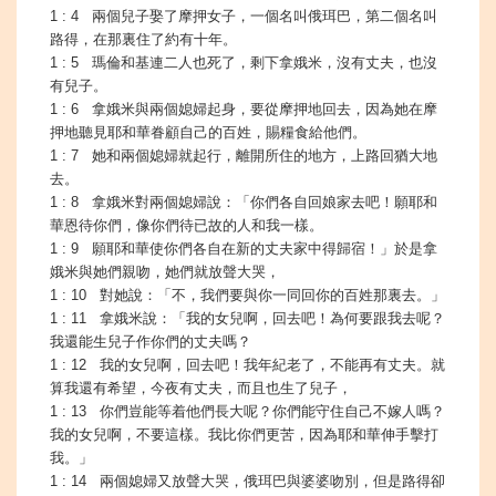
1 : 4 兩個兒子娶了摩押女子，一個名叫俄珥巴，第二個名叫
路得，在那裏住了約有十年。
1 : 5 瑪倫和基連二人也死了，剩下拿娥米，沒有丈夫，也沒
有兒子。
1 : 6 拿娥米與兩個媳婦起身，要從摩押地回去，因為她在摩
押地聽見耶和華眷顧自己的百姓，賜糧食給他們。
1 : 7 她和兩個媳婦就起行，離開所住的地方，上路回猶大地
去。
1 : 8 拿娥米對兩個媳婦說：「你們各自回娘家去吧！願耶和
華恩待你們，像你們待已故的人和我一樣。
1 : 9 願耶和華使你們各自在新的丈夫家中得歸宿！」於是拿
娥米與她們親吻，她們就放聲大哭，
1 : 10 對她說：「不，我們要與你一同回你的百姓那裏去。」
1 : 11 拿娥米說：「我的女兒啊，回去吧！為何要跟我去呢？
我還能生兒子作你們的丈夫嗎？
1 : 12 我的女兒啊，回去吧！我年紀老了，不能再有丈夫。就
算我還有希望，今夜有丈夫，而且也生了兒子，
1 : 13 你們豈能等着他們長大呢？你們能守住自己不嫁人嗎？
我的女兒啊，不要這樣。我比你們更苦，因為耶和華伸手擊打
我。」
1 : 14 兩個媳婦又放聲大哭，俄珥巴與婆婆吻別，但是路得卻