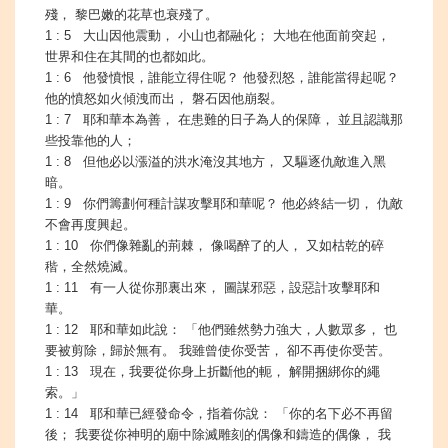
殘， 黎巴嫩的花草也衰殘了。
1 : 5 大山因他震動， 小山也都融化； 大地在他面前突起，
世界和住在其間的也都如此。
1 : 6 他發憤恨，誰能立得住呢？ 他發烈怒，誰能當得起呢？
他的憤怒如火傾洩而出， 磐石因他崩裂。
1 : 7 耶和華本為善， 在患難的日子為人的保障， 並且認識那
些投靠他的人；
1 : 8 但他必以漲溢的洪水淹沒其地方， 又驅逐仇敵進入黑
暗。
1 : 9 你們籌劃何種計謀攻擊耶和華呢？ 他必終結一切， 仇敵
不會再度興起。
1 : 10 你們像雜亂的荊棘， 像喝醉了的人， 又如枯乾的碎
稭，全然燒滅。
1 : 11 有一人從你那裏出來， 圖謀邪惡，設惡計攻擊耶和
華。
1 : 12 耶和華如此說： 「他們雖然勢力強大，人數眾多， 也
要被剪除，歸於無有。 我雖曾使你受苦， 卻不再使你受苦。
1 : 13 現在，我要從你身上折斷他的軛， 解開捆綁你的繩
索。」
1 : 14 耶和華已經發命令，指着你說： 「你的名下必不再留
後； 我要從你神明的廟中除滅雕刻的偶像和鑄造的偶像， 我