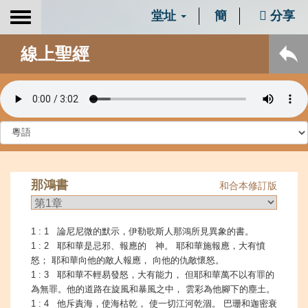
堂址
簡
分享
Toggle
navigation
線上聖經
那鴻書
和合本修訂版
1 : 1 論尼尼微的默示，伊勒歌斯人那鴻所見異象的書。
1 : 2 耶和華是忌邪、報應的 神。 耶和華施報應，大有憤
怒； 耶和華向他的敵人報應， 向他的仇敵懷怒。
1 : 3 耶和華不輕易發怒，大有能力， 但耶和華萬不以有罪的
為無罪。他的道路在旋風和暴風之中， 雲彩為他腳下的塵土。
1 : 4 他斥責海，使海枯乾， 使一切江河乾涸。 巴珊和迦密衰